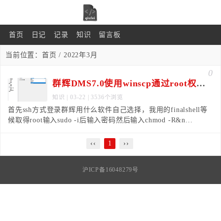
首页
日记
记录
知识
留言板
当前位置：
首页
/ 2022年3月
0
群辉DMS7.0使用winscp通过root权限。
知识
| 03-22 | 3536个浏览
首先ssh方式登录群辉用什么软件自己选择，我用的finalshell等
候取得root输入sudo -i后输入密码然后输入chmod -R&n...
‹‹
1
››
沪ICP备16048279号