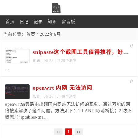
首页
日记
记录
知识
留言板
当前位置：
首页
/ 2022年6月
0
snipaste这个截图工具值得推荐，好用 。。。
知识
| 06-28 | 6129个浏览
...
0
openwrt 内网 无法访问
知识
| 06-28 | 5449个浏览
openwrt做旁路由出现国内网站无法访问的现象，通过万能的网
络搜索解决了这个问题。方法如下：1.LAN口取消桥接；2.防火
墙添加”iptables-tna...
‹‹
1
››