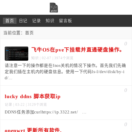
首页
日记
记录
知识
留言板
当前位置：
首页
0
飞牛OS在pve下挂载并直通硬盘操作。
知识
| 02-07 | 3974个浏览
请注意一下的操作都是在fnos关机的情况下操作。首先我们先确
定我们插在主机内的硬盘信息。使用一下代码ls-l/dev/disk/by-i
d/...
0
lucky ddns 脚本获取ip
记录
| 03-22 | 3129个浏览
DDNS任务添加curlhttps://ip.3322.net/ ...
0
openwrt 更新所有软件.