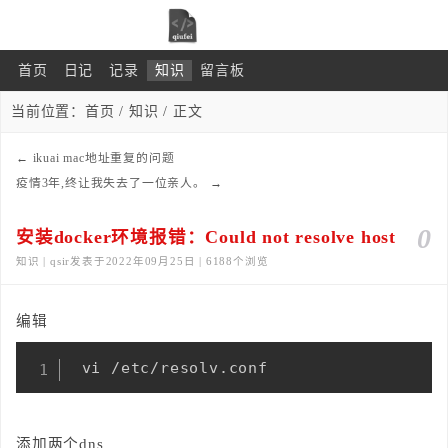
首页
日记
记录
知识
留言板
当前位置：
首页
/
知识
/ 正文
←
ikuai mac地址重复的问题
疫情3年,终让我失去了一位亲人。
→
0
安装docker环境报错：Could not resolve host
知识 | qsir发表于2022年09月25日 | 6188个浏览
编辑
 vi /etc/resolv.conf
添加两个dns